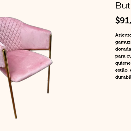
But
$91
Asiento
gamuza
dorada.
para cu
quienes
estilo,
durabi